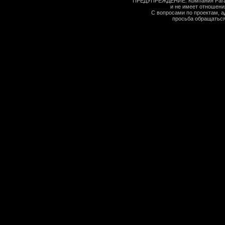
ПРЕДУПРЕЖДЕНИЕ: Компания Paralle
и не имеет отношения
С вопросами по проектам, а
просьба обращаться